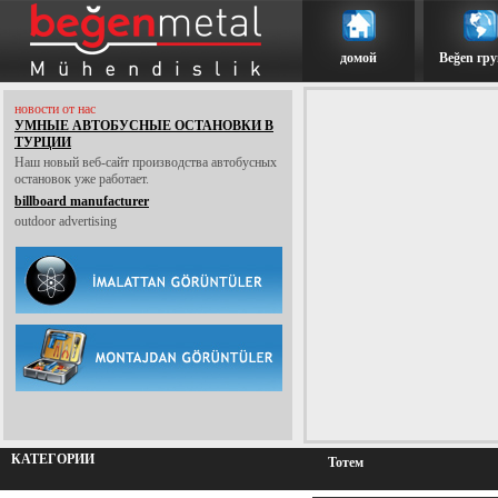
домой
Beğen гр
новости от нас
УМНЫЕ АВТОБУСНЫЕ ОСТАНОВКИ В
ТУРЦИИ
Наш новый веб-сайт производства автобусных
остановок уже работает.
billboard manufacturer
outdoor advertising
КАТЕГОРИИ
Тотем