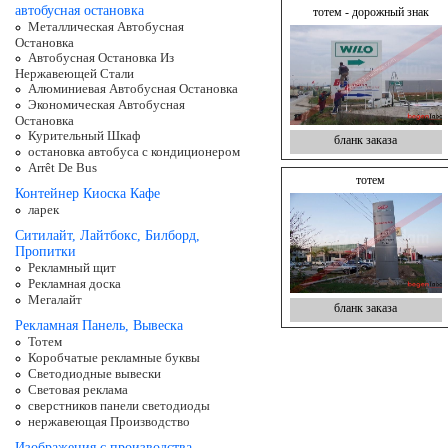
автобусная остановка
тотем - дорожный знак
Металлическая Автобусная
Остановка
Автобусная Остановка Из
Нержавеющей Стали
Алюминиевая Автобусная Остановка
Экономическая Автобусная
Остановка
Курительный Шкаф
бланк заказа
остановка автобуса с кондиционером
Arrêt De Bus
тотем
Контейнер Киоска Кафе
ларек
Ситилайт, Лайтбокс, Билборд,
Пропитки
Рекламный щит
Рекламная доска
Мегалайт
бланк заказа
Рекламная Панель, Вывеска
Тотем
Коробчатые рекламные буквы
Светодиодные вывески
Световая реклама
сверстников панели светодиоды
нержавеющая Производство
Изображения с производства