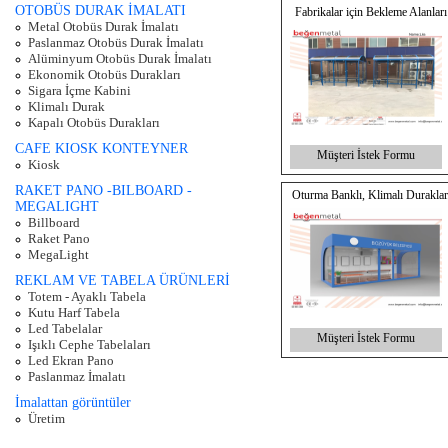
OTOBÜS DURAK İMALATI
Fabrikalar için Bekleme Alanları
Metal Otobüs Durak İmalatı
Paslanmaz Otobüs Durak İmalatı
Alüminyum Otobüs Durak İmalatı
Ekonomik Otobüs Durakları
Sigara İçme Kabini
Klimalı Durak
Kapalı Otobüs Durakları
CAFE KIOSK KONTEYNER
Müşteri İstek Formu
Kiosk
RAKET PANO -BILBOARD -
Oturma Banklı, Klimalı Duraklar
MEGALIGHT
Billboard
Raket Pano
MegaLight
REKLAM VE TABELA ÜRÜNLERİ
Totem - Ayaklı Tabela
Kutu Harf Tabela
Led Tabelalar
Müşteri İstek Formu
Işıklı Cephe Tabelaları
Led Ekran Pano
Paslanmaz İmalatı
İmalattan görüntüler
Üretim