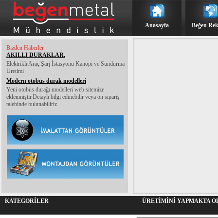
Anasayfa
Beğen Re
Bizden Haberler
AKILLI DURAKLAR.
Elektrikli Araç Şarj İstasyonu Kanopi ve Sundurma
Üretimi
Modern otobüs durak modelleri
Yeni otobüs durağı modelleri web sitemize
eklenmiştir.Detaylı bilgi edinebilir veya ön sipariş
talebinde bulunabiliriz
KATEGORİLER
ÜRETİMİNİ YAPMAKTA 